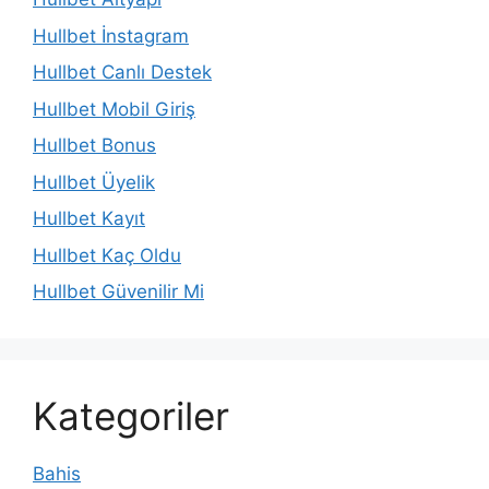
Hullbet İnstagram
Hullbet Canlı Destek
Hullbet Mobil Giriş
Hullbet Bonus
Hullbet Üyelik
Hullbet Kayıt
Hullbet Kaç Oldu
Hullbet Güvenilir Mi
Kategoriler
Bahis