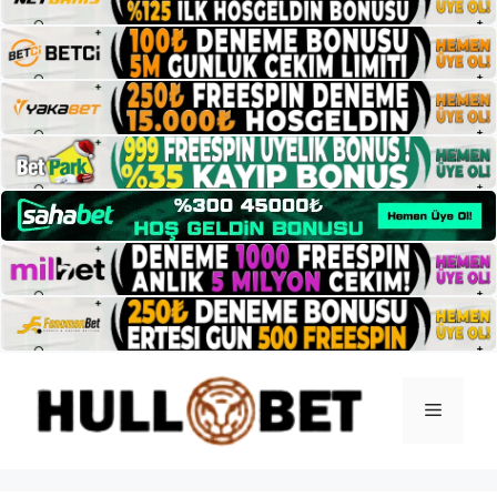
İçeriğe
atla
Menü