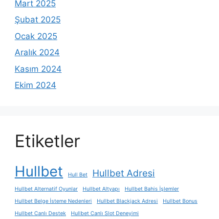
Mart 2025
Şubat 2025
Ocak 2025
Aralık 2024
Kasım 2024
Ekim 2024
Etiketler
Hullbet
Hullbet Adresi
Hull Bet
Hullbet Alternatif Oyunlar
Hullbet Altyapı
Hullbet Bahis İşlemler
Hullbet Belge İsteme Nedenleri
Hullbet Blackjack Adresi
Hullbet Bonus
Hullbet Canlı Destek
Hullbet Canlı Slot Deneyimi