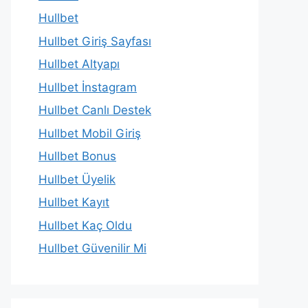
Hullbet
Hullbet Giriş Sayfası
Hullbet Altyapı
Hullbet İnstagram
Hullbet Canlı Destek
Hullbet Mobil Giriş
Hullbet Bonus
Hullbet Üyelik
Hullbet Kayıt
Hullbet Kaç Oldu
Hullbet Güvenilir Mi