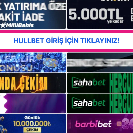
HULLBET GİRİŞ İÇİN TIKLAYINIZ!