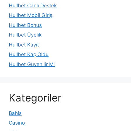
Hullbet Canlı Destek
Hullbet Mobil Giriş
Hullbet Bonus
Hullbet Üyelik
Hullbet Kayıt
Hullbet Kaç Oldu
Hullbet Güvenilir Mi
Kategoriler
Bahis
Casino