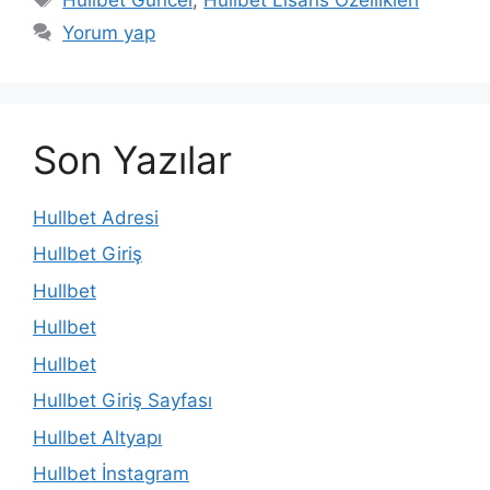
Yorum yap
Son Yazılar
Hullbet Adresi
Hullbet Giriş
Hullbet
Hullbet
Hullbet
Hullbet Giriş Sayfası
Hullbet Altyapı
Hullbet İnstagram