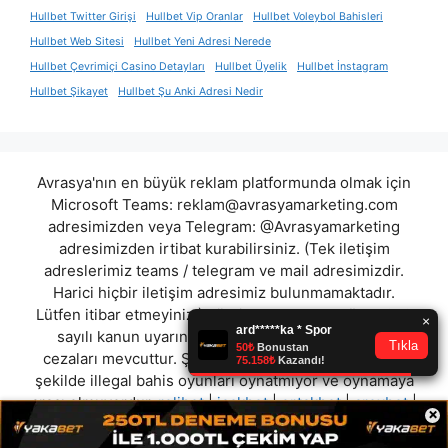
Hullbet Twitter Girişi
Hullbet Vip Oranlar
Hullbet Voleybol Bahisleri
Hullbet Web Sitesi
Hullbet Yeni Adresi Nerede
Hullbet Çevrimiçi Casino Detayları
Hullbet Üyelik
Hullbet İnstagram
Hullbet Şikayet
Hullbet Şu Anki Adresi Nedir
Avrasya'nın en büyük reklam platformunda olmak için
Microsoft Teams:
reklam@avrasyamarketing.com
adresimizden veya Telegram: @Avrasyamarketing
adresimizden irtibat kurabilirsiniz. (Tek iletişim
adreslerimiz teams / telegram ve mail adresimizdir.
Harici hiçbir iletişim adresimiz bulunmamaktadır.
Lütfen itibar etmeyiniz.) Türkiye yasalarına göre 7258
sayılı kanun uyarınca yasa dışı bahis oynamanın
cezaları mevcuttur. Şu an bulunduğunuz site hiç bir
şekilde illegal bahis oyunları oynatmıyor ve oynamaya
aracı olmuyordur.
rolibet
|
jackbet
|
ortakbet
|
arexbet
|
×
virajbet
|
kayapalazzo
|
slotvadisi
|
heybet