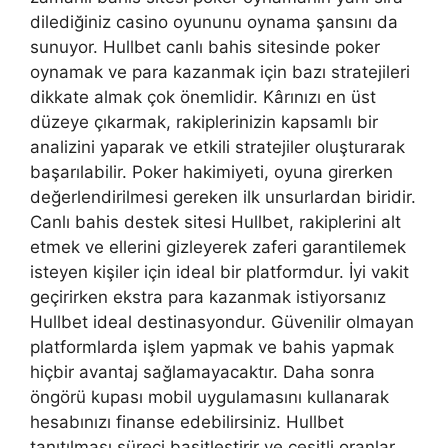
dilediğiniz casino oyununu oynama şansını da
sunuyor. Hullbet canlı bahis sitesinde poker
oynamak ve para kazanmak için bazı stratejileri
dikkate almak çok önemlidir. Kârınızı en üst
düzeye çıkarmak, rakiplerinizin kapsamlı bir
analizini yaparak ve etkili stratejiler oluşturarak
başarılabilir. Poker hakimiyeti, oyuna girerken
değerlendirilmesi gereken ilk unsurlardan biridir.
Canlı bahis destek sitesi Hullbet, rakiplerini alt
etmek ve ellerini gizleyerek zaferi garantilemek
isteyen kişiler için ideal bir platformdur. İyi vakit
geçirirken ekstra para kazanmak istiyorsanız
Hullbet ideal destinasyondur. Güvenilir olmayan
platformlarda işlem yapmak ve bahis yapmak
hiçbir avantaj sağlamayacaktır. Daha sonra
öngörü kupası mobil uygulamasını kullanarak
hesabınızı finanse edebilirsiniz. Hullbet
tanıtılması süreci basitleştirir ve çeşitli oranlar