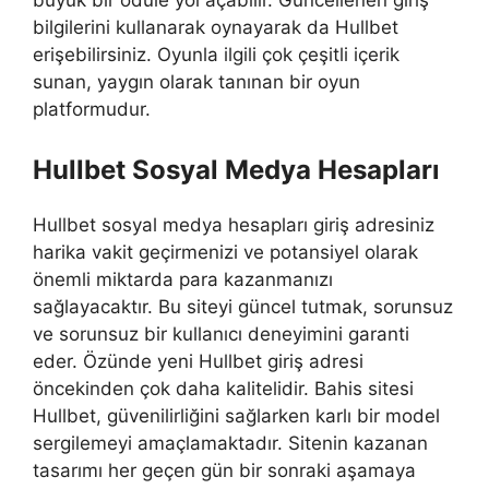
bilgilerini kullanarak oynayarak da Hullbet
erişebilirsiniz. Oyunla ilgili çok çeşitli içerik
sunan, yaygın olarak tanınan bir oyun
platformudur.
Hullbet Sosyal Medya Hesapları
Hullbet sosyal medya hesapları giriş adresiniz
harika vakit geçirmenizi ve potansiyel olarak
önemli miktarda para kazanmanızı
sağlayacaktır. Bu siteyi güncel tutmak, sorunsuz
ve sorunsuz bir kullanıcı deneyimini garanti
eder. Özünde yeni Hullbet giriş adresi
öncekinden çok daha kalitelidir. Bahis sitesi
Hullbet, güvenilirliğini sağlarken karlı bir model
sergilemeyi amaçlamaktadır. Sitenin kazanan
tasarımı her geçen gün bir sonraki aşamaya