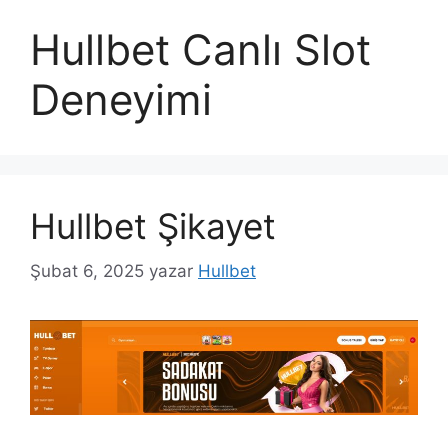
Hullbet Canlı Slot
Deneyimi
Hullbet Şikayet
Şubat 6, 2025
yazar
Hullbet