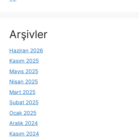
Arşivler
Haziran 2026
Kasım 2025
Mayıs 2025
Nisan 2025
Mart 2025
Şubat 2025
Ocak 2025
Aralık 2024
Kasım 2024