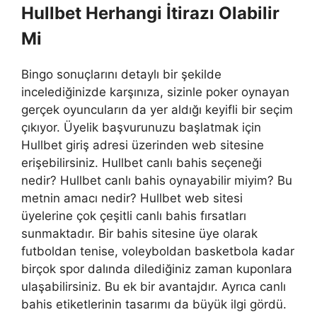
Hullbet Herhangi İtirazı Olabilir
Mi
Bingo sonuçlarını detaylı bir şekilde
incelediğinizde karşınıza, sizinle poker oynayan
gerçek oyuncuların da yer aldığı keyifli bir seçim
çıkıyor. Üyelik başvurunuzu başlatmak için
Hullbet giriş adresi üzerinden web sitesine
erişebilirsiniz. Hullbet canlı bahis seçeneği
nedir? Hullbet canlı bahis oynayabilir miyim? Bu
metnin amacı nedir? Hullbet web sitesi
üyelerine çok çeşitli canlı bahis fırsatları
sunmaktadır. Bir bahis sitesine üye olarak
futboldan tenise, voleyboldan basketbola kadar
birçok spor dalında dilediğiniz zaman kuponlara
ulaşabilirsiniz. Bu ek bir avantajdır. Ayrıca canlı
bahis etiketlerinin tasarımı da büyük ilgi gördü.