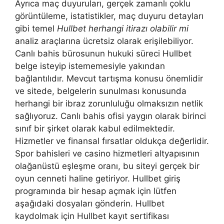
Ayrıca maç duyuruları, gerçek zamanlı çoklu
görüntüleme, istatistikler, maç duyuru detayları
gibi temel
Hullbet herhangi itirazı olabilir mi
analiz araçlarına ücretsiz olarak erişilebiliyor.
Canlı bahis bürosunun hukuki süreci Hullbet
belge isteyip istememesiyle yakından
bağlantılıdır. Mevcut tartışma konusu önemlidir
ve sitede, belgelerin sunulması konusunda
herhangi bir ibraz zorunluluğu olmaksızın netlik
sağlıyoruz. Canlı bahis ofisi yaygın olarak birinci
sınıf bir şirket olarak kabul edilmektedir.
Hizmetler ve finansal fırsatlar oldukça değerlidir.
Spor bahisleri ve casino hizmetleri altyapısının
olağanüstü eşleşme oranı, bu siteyi gerçek bir
oyun cenneti haline getiriyor. Hullbet giriş
programında bir hesap açmak için lütfen
aşağıdaki dosyaları gönderin. Hullbet
kaydolmak için Hullbet kayıt sertifikası