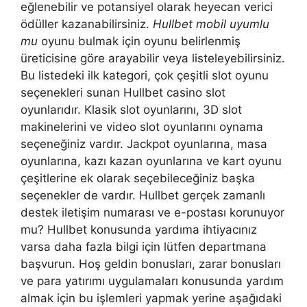
eğlenebilir ve potansiyel olarak heyecan verici
ödüller kazanabilirsiniz.
Hullbet mobil uyumlu
mu
oyunu bulmak için oyunu belirlenmiş
üreticisine göre arayabilir veya listeleyebilirsiniz.
Bu listedeki ilk kategori, çok çeşitli slot oyunu
seçenekleri sunan Hullbet casino slot
oyunlarıdır. Klasik slot oyunlarını, 3D slot
makinelerini ve video slot oyunlarını oynama
seçeneğiniz vardır. Jackpot oyunlarına, masa
oyunlarına, kazı kazan oyunlarına ve kart oyunu
çeşitlerine ek olarak seçebileceğiniz başka
seçenekler de vardır. Hullbet gerçek zamanlı
destek iletişim numarası ve e-postası korunuyor
mu? Hullbet konusunda yardıma ihtiyacınız
varsa daha fazla bilgi için lütfen departmana
başvurun. Hoş geldin bonusları, zarar bonusları
ve para yatırımı uygulamaları konusunda yardım
almak için bu işlemleri yapmak yerine aşağıdaki