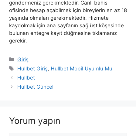
göndermeniz gerekmektedir. Canlı bahis
ofisinde hesap açabilmek için bireylerin en az 18
yaşında olmaları gerekmektedir. Hizmete
kaydolmak için ana sayfanın sağ üst köşesinde
bulunan entegre kayıt düğmesine tıklamanız
gerekir.
Kategoriler
Giriş
Etiketler
Hullbet Giriş
,
Hullbet Mobil Uyumlu Mu
Hullbet
Hullbet Güncel
Yorum yapın
Yorum