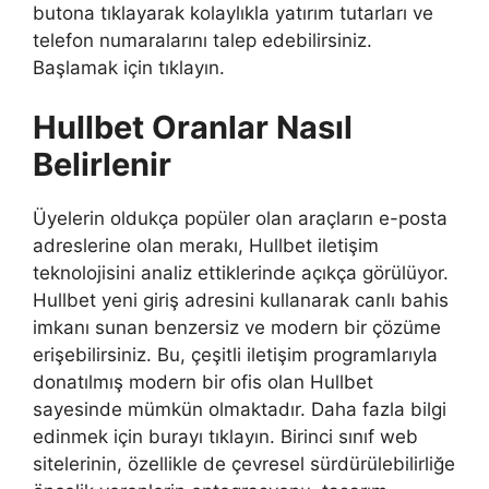
butona tıklayarak kolaylıkla yatırım tutarları ve
telefon numaralarını talep edebilirsiniz.
Başlamak için tıklayın.
Hullbet Oranlar Nasıl
Belirlenir
Üyelerin oldukça popüler olan araçların e-posta
adreslerine olan merakı, Hullbet iletişim
teknolojisini analiz ettiklerinde açıkça görülüyor.
Hullbet yeni giriş adresini kullanarak canlı bahis
imkanı sunan benzersiz ve modern bir çözüme
erişebilirsiniz. Bu, çeşitli iletişim programlarıyla
donatılmış modern bir ofis olan Hullbet
sayesinde mümkün olmaktadır. Daha fazla bilgi
edinmek için burayı tıklayın. Birinci sınıf web
sitelerinin, özellikle de çevresel sürdürülebilirliğe