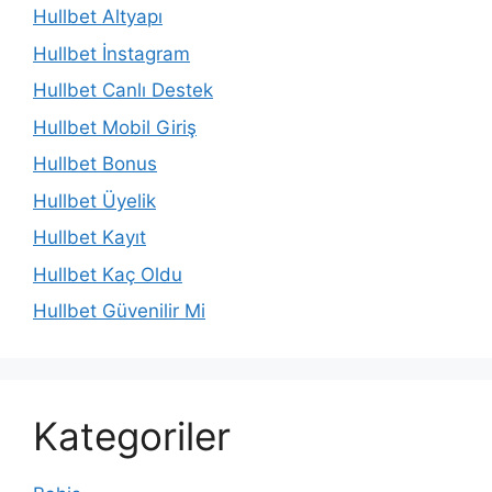
Hullbet Altyapı
Hullbet İnstagram
Hullbet Canlı Destek
Hullbet Mobil Giriş
Hullbet Bonus
Hullbet Üyelik
Hullbet Kayıt
Hullbet Kaç Oldu
Hullbet Güvenilir Mi
Kategoriler