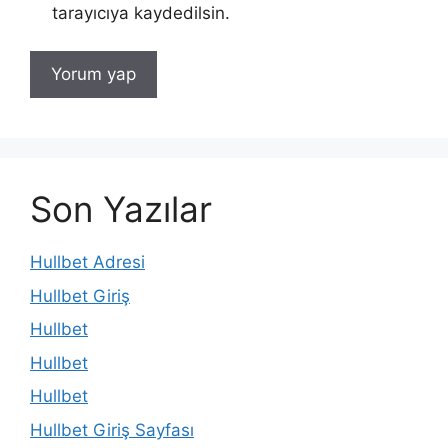
tarayıcıya kaydedilsin.
Son Yazılar
Hullbet Adresi
Hullbet Giriş
Hullbet
Hullbet
Hullbet
Hullbet Giriş Sayfası