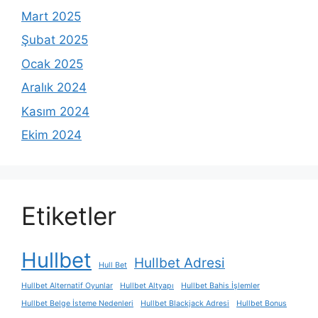
Mart 2025
Şubat 2025
Ocak 2025
Aralık 2024
Kasım 2024
Ekim 2024
Etiketler
Hullbet
Hullbet Adresi
Hull Bet
Hullbet Alternatif Oyunlar
Hullbet Altyapı
Hullbet Bahis İşlemler
Hullbet Belge İsteme Nedenleri
Hullbet Blackjack Adresi
Hullbet Bonus