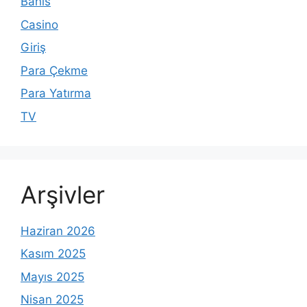
Bahis
Casino
Giriş
Para Çekme
Para Yatırma
TV
Arşivler
Haziran 2026
Kasım 2025
Mayıs 2025
Nisan 2025