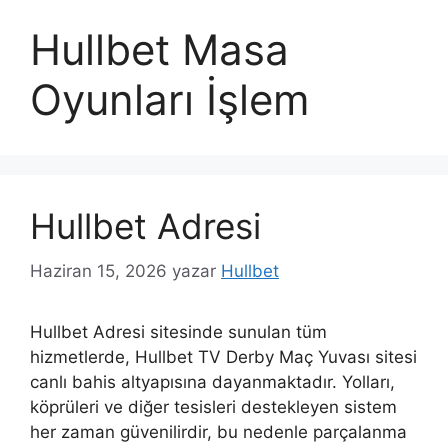
Hullbet Masa
Oyunları İşlem
Hullbet Adresi
Haziran 15, 2026
yazar
Hullbet
Hullbet Adresi sitesinde sunulan tüm
hizmetlerde, Hullbet TV Derby Maç Yuvası sitesi
canlı bahis altyapısına dayanmaktadır. Yolları,
köprüleri ve diğer tesisleri destekleyen sistem
her zaman güvenilirdir, bu nedenle parçalanma