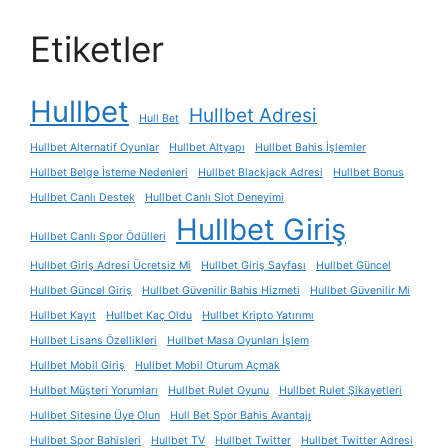
Etiketler
Hullbet
Hullbet Adresi
Hull Bet
Hullbet Alternatif Oyunlar
Hullbet Altyapı
Hullbet Bahis İşlemler
Hullbet Belge İsteme Nedenleri
Hullbet Blackjack Adresi
Hullbet Bonus
Hullbet Canlı Destek
Hullbet Canlı Slot Deneyimi
Hullbet Giriş
Hullbet Canlı Spor Ödülleri
Hullbet Giriş Adresi Ücretsiz Mi
Hullbet Giriş Sayfası
Hullbet Güncel
Hullbet Güncel Giriş
Hullbet Güvenilir Bahis Hizmeti
Hullbet Güvenilir Mi
Hullbet Kayıt
Hullbet Kaç Oldu
Hullbet Kripto Yatırımı
Hullbet Lisans Özellikleri
Hullbet Masa Oyunları İşlem
Hullbet Mobil Giriş
Hullbet Mobil Oturum Açmak
Hullbet Müşteri Yorumları
Hullbet Rulet Oyunu
Hullbet Rulet Şikayetleri
Hullbet Sitesine Üye Olun
Hull Bet Spor Bahis Avantajı
Hullbet Spor Bahisleri
Hullbet TV
Hullbet Twitter
Hullbet Twitter Adresi