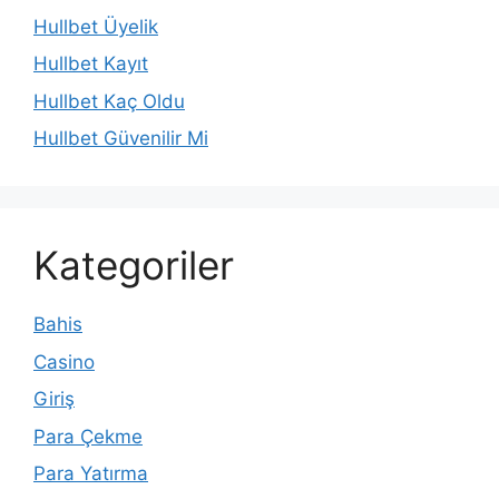
Hullbet Üyelik
Hullbet Kayıt
Hullbet Kaç Oldu
Hullbet Güvenilir Mi
Kategoriler
Bahis
Casino
Giriş
Para Çekme
Para Yatırma