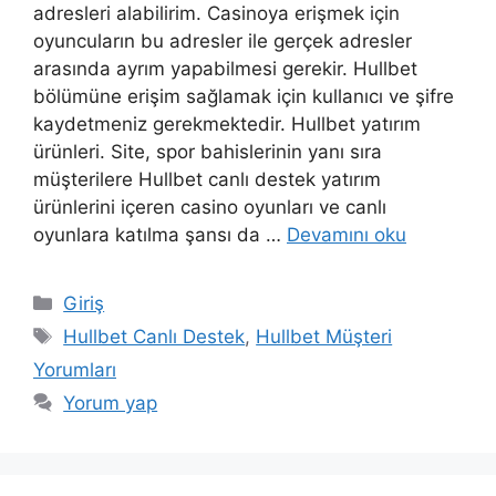
adresleri alabilirim. Casinoya erişmek için
oyuncuların bu adresler ile gerçek adresler
arasında ayrım yapabilmesi gerekir. Hullbet
bölümüne erişim sağlamak için kullanıcı ve şifre
kaydetmeniz gerekmektedir. Hullbet yatırım
ürünleri. Site, spor bahislerinin yanı sıra
müşterilere Hullbet canlı destek yatırım
ürünlerini içeren casino oyunları ve canlı
oyunlara katılma şansı da …
Devamını oku
Kategoriler
Giriş
Etiketler
Hullbet Canlı Destek
,
Hullbet Müşteri
Yorumları
Yorum yap