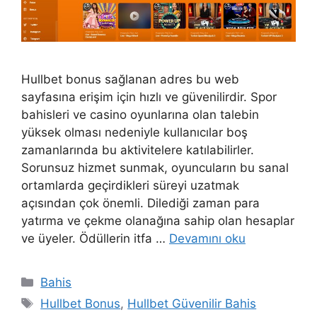
Hullbet bonus sağlanan adres bu web
sayfasına erişim için hızlı ve güvenilirdir. Spor
bahisleri ve casino oyunlarına olan talebin
yüksek olması nedeniyle kullanıcılar boş
zamanlarında bu aktivitelere katılabilirler.
Sorunsuz hizmet sunmak, oyuncuların bu sanal
ortamlarda geçirdikleri süreyi uzatmak
açısından çok önemli. Dilediği zaman para
yatırma ve çekme olanağına sahip olan hesaplar
ve üyeler. Ödüllerin itfa …
Devamını oku
Kategoriler
Bahis
Etiketler
Hullbet Bonus
,
Hullbet Güvenilir Bahis