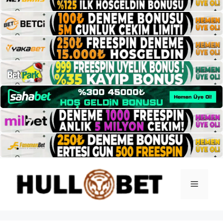
İçeriğe
atla
Menü