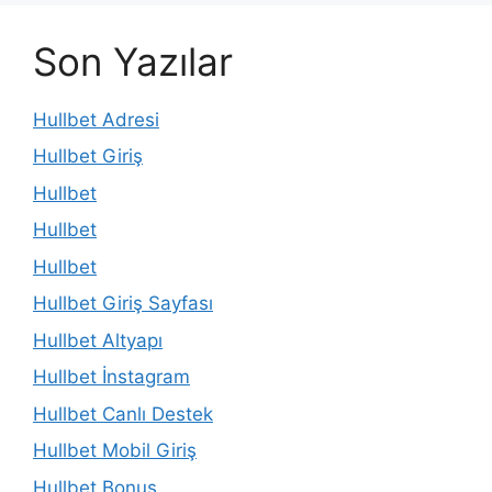
Son Yazılar
Hullbet Adresi
Hullbet Giriş
Hullbet
Hullbet
Hullbet
Hullbet Giriş Sayfası
Hullbet Altyapı
Hullbet İnstagram
Hullbet Canlı Destek
Hullbet Mobil Giriş
Hullbet Bonus