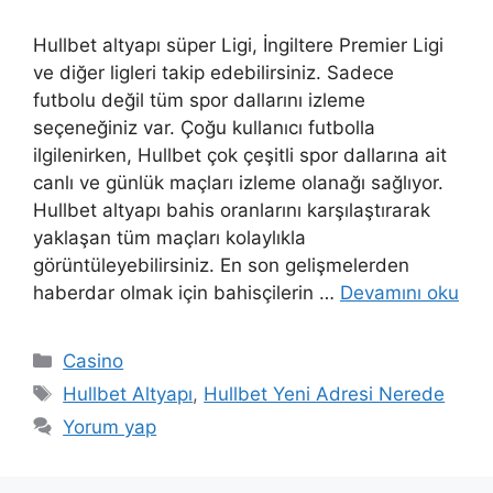
Hullbet altyapı süper Ligi, İngiltere Premier Ligi
ve diğer ligleri takip edebilirsiniz. Sadece
futbolu değil tüm spor dallarını izleme
seçeneğiniz var. Çoğu kullanıcı futbolla
ilgilenirken, Hullbet çok çeşitli spor dallarına ait
canlı ve günlük maçları izleme olanağı sağlıyor.
Hullbet altyapı bahis oranlarını karşılaştırarak
yaklaşan tüm maçları kolaylıkla
görüntüleyebilirsiniz. En son gelişmelerden
haberdar olmak için bahisçilerin …
Devamını oku
Kategoriler
Casino
Etiketler
Hullbet Altyapı
,
Hullbet Yeni Adresi Nerede
Yorum yap