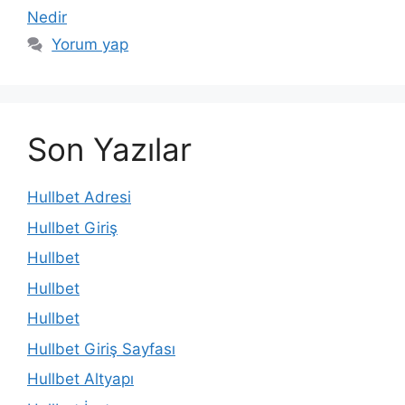
Nedir
Yorum yap
Son Yazılar
Hullbet Adresi
Hullbet Giriş
Hullbet
Hullbet
Hullbet
Hullbet Giriş Sayfası
Hullbet Altyapı