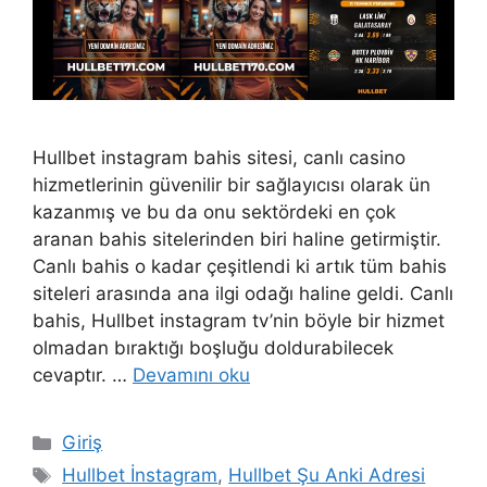
Hullbet instagram bahis sitesi, canlı casino
hizmetlerinin güvenilir bir sağlayıcısı olarak ün
kazanmış ve bu da onu sektördeki en çok
aranan bahis sitelerinden biri haline getirmiştir.
Canlı bahis o kadar çeşitlendi ki artık tüm bahis
siteleri arasında ana ilgi odağı haline geldi. Canlı
bahis, Hullbet instagram tv’nin böyle bir hizmet
olmadan bıraktığı boşluğu doldurabilecek
cevaptır. …
Devamını oku
Kategoriler
Giriş
Etiketler
Hullbet İnstagram
,
Hullbet Şu Anki Adresi