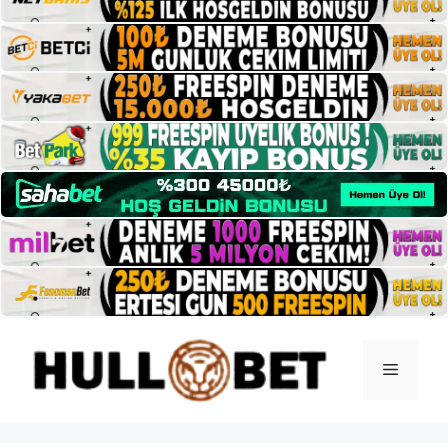
İçeriğe
atla
Menü