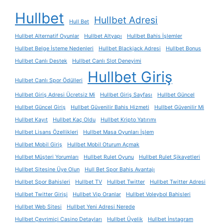
Hullbet
Hullbet Adresi
Hull Bet
Hullbet Alternatif Oyunlar
Hullbet Altyapı
Hullbet Bahis İşlemler
Hullbet Belge İsteme Nedenleri
Hullbet Blackjack Adresi
Hullbet Bonus
Hullbet Canlı Destek
Hullbet Canlı Slot Deneyimi
Hullbet Giriş
Hullbet Canlı Spor Ödülleri
Hullbet Giriş Adresi Ücretsiz Mi
Hullbet Giriş Sayfası
Hullbet Güncel
Hullbet Güncel Giriş
Hullbet Güvenilir Bahis Hizmeti
Hullbet Güvenilir Mi
Hullbet Kayıt
Hullbet Kaç Oldu
Hullbet Kripto Yatırımı
Hullbet Lisans Özellikleri
Hullbet Masa Oyunları İşlem
Hullbet Mobil Giriş
Hullbet Mobil Oturum Açmak
Hullbet Müşteri Yorumları
Hullbet Rulet Oyunu
Hullbet Rulet Şikayetleri
Hullbet Sitesine Üye Olun
Hull Bet Spor Bahis Avantajı
Hullbet Spor Bahisleri
Hullbet TV
Hullbet Twitter
Hullbet Twitter Adresi
Hullbet Twitter Girişi
Hullbet Vip Oranlar
Hullbet Voleybol Bahisleri
Hullbet Web Sitesi
Hullbet Yeni Adresi Nerede
Hullbet Çevrimiçi Casino Detayları
Hullbet Üyelik
Hullbet İnstagram