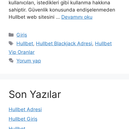
kullanıcıları, istedikleri gibi kullanma hakkına
sahiptir. Güvenlik konusunda endişelenmeden
Hullbet web sitesini …
Devamını oku
Kategoriler
Giriş
Etiketler
Hullbet
,
Hullbet Blackjack Adresi
,
Hullbet
Vip Oranlar
Yorum yap
Son Yazılar
Hullbet Adresi
Hullbet Giriş
Hullbet