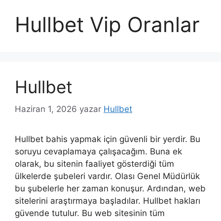
Hullbet Vip Oranlar
Hullbet
Haziran 1, 2026
yazar
Hullbet
Hullbet bahis yapmak için güvenli bir yerdir. Bu
soruyu cevaplamaya çalışacağım. Buna ek
olarak, bu sitenin faaliyet gösterdiği tüm
ülkelerde şubeleri vardır. Olası Genel Müdürlük
bu şubelerle her zaman konuşur. Ardından, web
sitelerini araştırmaya başladılar. Hullbet hakları
güvende tutulur. Bu web sitesinin tüm