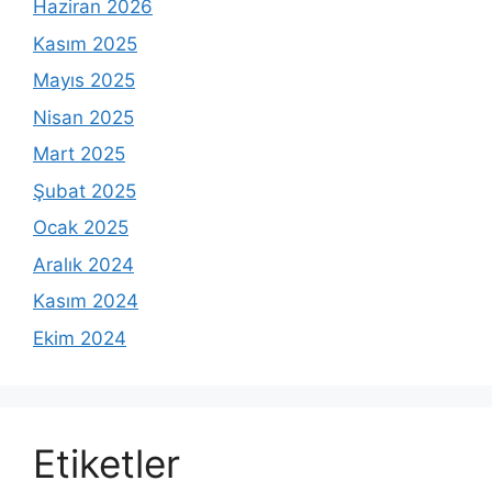
Haziran 2026
Kasım 2025
Mayıs 2025
Nisan 2025
Mart 2025
Şubat 2025
Ocak 2025
Aralık 2024
Kasım 2024
Ekim 2024
Etiketler