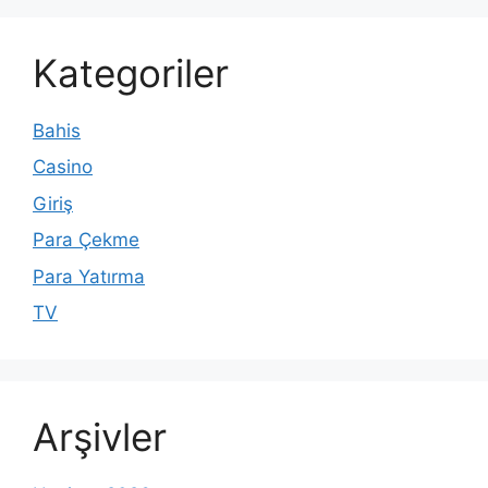
Kategoriler
Bahis
Casino
Giriş
Para Çekme
Para Yatırma
TV
Arşivler