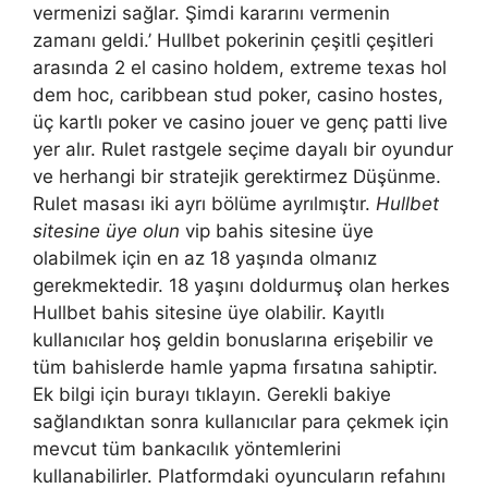
vermenizi sağlar. Şimdi kararını vermenin
zamanı geldi.’ Hullbet pokerinin çeşitli çeşitleri
arasında 2 el casino holdem, extreme texas hol
dem hoc, caribbean stud poker, casino hostes,
üç kartlı poker ve casino jouer ve genç patti live
yer alır. Rulet rastgele seçime dayalı bir oyundur
ve herhangi bir stratejik gerektirmez Düşünme.
Rulet masası iki ayrı bölüme ayrılmıştır.
Hullbet
sitesine üye olun
vip bahis sitesine üye
olabilmek için en az 18 yaşında olmanız
gerekmektedir. 18 yaşını doldurmuş olan herkes
Hullbet bahis sitesine üye olabilir. Kayıtlı
kullanıcılar hoş geldin bonuslarına erişebilir ve
tüm bahislerde hamle yapma fırsatına sahiptir.
Ek bilgi için burayı tıklayın. Gerekli bakiye
sağlandıktan sonra kullanıcılar para çekmek için
mevcut tüm bankacılık yöntemlerini
kullanabilirler. Platformdaki oyuncuların refahını