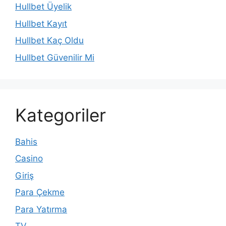
Hullbet Üyelik
Hullbet Kayıt
Hullbet Kaç Oldu
Hullbet Güvenilir Mi
Kategoriler
Bahis
Casino
Giriş
Para Çekme
Para Yatırma