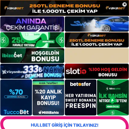
×
HULLBET GİRİŞ İÇİN TIKLAYINIZ!