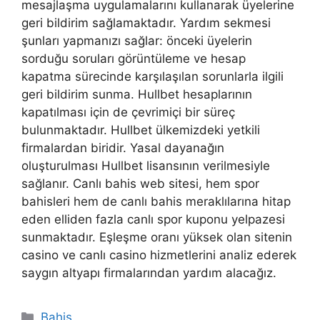
mesajlaşma uygulamalarını kullanarak üyelerine
geri bildirim sağlamaktadır. Yardım sekmesi
şunları yapmanızı sağlar: önceki üyelerin
sorduğu soruları görüntüleme ve hesap
kapatma sürecinde karşılaşılan sorunlarla ilgili
geri bildirim sunma. Hullbet hesaplarının
kapatılması için de çevrimiçi bir süreç
bulunmaktadır. Hullbet ülkemizdeki yetkili
firmalardan biridir. Yasal dayanağın
oluşturulması Hullbet lisansının verilmesiyle
sağlanır. Canlı bahis web sitesi, hem spor
bahisleri hem de canlı bahis meraklılarına hitap
eden elliden fazla canlı spor kuponu yelpazesi
sunmaktadır. Eşleşme oranı yüksek olan sitenin
casino ve canlı casino hizmetlerini analiz ederek
saygın altyapı firmalarından yardım alacağız.
Kategoriler
Bahis