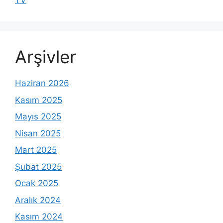
TV
Arşivler
Haziran 2026
Kasım 2025
Mayıs 2025
Nisan 2025
Mart 2025
Şubat 2025
Ocak 2025
Aralık 2024
Kasım 2024