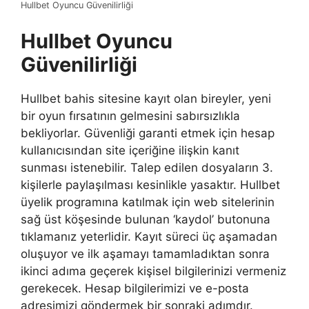
Hullbet Oyuncu Güvenilirliği
Hullbet Oyuncu
Güvenilirliği
Hullbet bahis sitesine kayıt olan bireyler, yeni
bir oyun fırsatının gelmesini sabırsızlıkla
bekliyorlar. Güvenliği garanti etmek için hesap
kullanıcısından site içeriğine ilişkin kanıt
sunması istenebilir. Talep edilen dosyaların 3.
kişilerle paylaşılması kesinlikle yasaktır. Hullbet
üyelik programına katılmak için web sitelerinin
sağ üst köşesinde bulunan ‘kaydol’ butonuna
tıklamanız yeterlidir. Kayıt süreci üç aşamadan
oluşuyor ve ilk aşamayı tamamladıktan sonra
ikinci adıma geçerek kişisel bilgilerinizi vermeniz
gerekecek. Hesap bilgilerimizi ve e-posta
adresimizi göndermek bir sonraki adımdır.