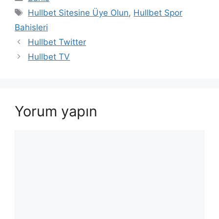
Etiketler
Hullbet Sitesine Üye Olun
,
Hullbet Spor
Bahisleri
Hullbet Twitter
Hullbet TV
Yorum yapın
Yorum