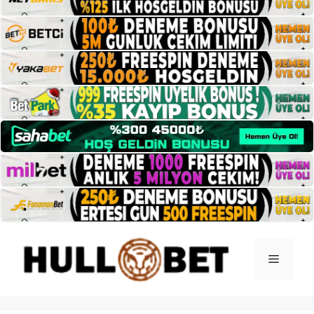
İçeriğe
atla
Menü