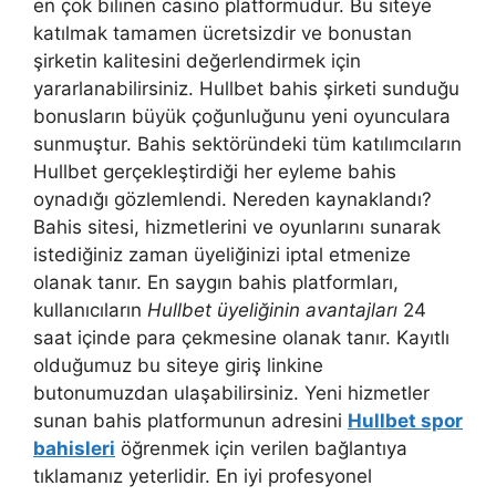
en çok bilinen casino platformudur. Bu siteye
katılmak tamamen ücretsizdir ve bonustan
şirketin kalitesini değerlendirmek için
yararlanabilirsiniz. Hullbet bahis şirketi sunduğu
bonusların büyük çoğunluğunu yeni oyunculara
sunmuştur. Bahis sektöründeki tüm katılımcıların
Hullbet gerçekleştirdiği her eyleme bahis
oynadığı gözlemlendi. Nereden kaynaklandı?
Bahis sitesi, hizmetlerini ve oyunlarını sunarak
istediğiniz zaman üyeliğinizi iptal etmenize
olanak tanır. En saygın bahis platformları,
kullanıcıların
Hullbet üyeliğinin avantajları
24
saat içinde para çekmesine olanak tanır. Kayıtlı
olduğumuz bu siteye giriş linkine
butonumuzdan ulaşabilirsiniz. Yeni hizmetler
sunan bahis platformunun adresini
Hullbet spor
bahisleri
öğrenmek için verilen bağlantıya
tıklamanız yeterlidir. En iyi profesyonel