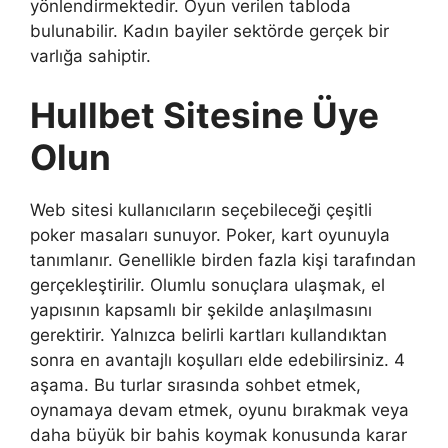
yönlendirmektedir. Oyun verilen tabloda
bulunabilir. Kadın bayiler sektörde gerçek bir
varlığa sahiptir.
Hullbet Sitesine Üye
Olun
Web sitesi kullanıcıların seçebileceği çeşitli
poker masaları sunuyor. Poker, kart oyunuyla
tanımlanır. Genellikle birden fazla kişi tarafından
gerçekleştirilir. Olumlu sonuçlara ulaşmak, el
yapısının kapsamlı bir şekilde anlaşılmasını
gerektirir. Yalnızca belirli kartları kullandıktan
sonra en avantajlı koşulları elde edebilirsiniz. 4
aşama. Bu turlar sırasında sohbet etmek,
oynamaya devam etmek, oyunu bırakmak veya
daha büyük bir bahis koymak konusunda karar