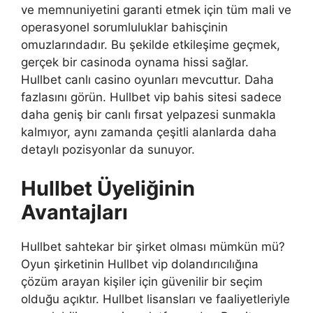
ve memnuniyetini garanti etmek için tüm mali ve
operasyonel sorumluluklar bahisçinin
omuzlarındadır. Bu şekilde etkileşime geçmek,
gerçek bir casinoda oynama hissi sağlar.
Hullbet canlı casino oyunları mevcuttur. Daha
fazlasını görün. Hullbet vip bahis sitesi sadece
daha geniş bir canlı fırsat yelpazesi sunmakla
kalmıyor, aynı zamanda çeşitli alanlarda daha
detaylı pozisyonlar da sunuyor.
Hullbet Üyeliğinin
Avantajları
Hullbet sahtekar bir şirket olması mümkün mü?
Oyun şirketinin Hullbet vip dolandırıcılığına
çözüm arayan kişiler için güvenilir bir seçim
olduğu açıktır. Hullbet lisansları ve faaliyetleriyle