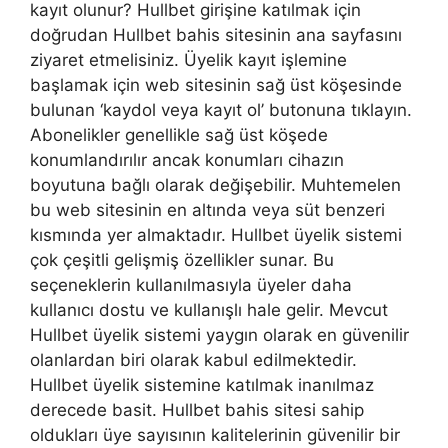
kayıt olunur? Hullbet girişine katılmak için
doğrudan Hullbet bahis sitesinin ana sayfasını
ziyaret etmelisiniz. Üyelik kayıt işlemine
başlamak için web sitesinin sağ üst köşesinde
bulunan ‘kaydol veya kayıt ol’ butonuna tıklayın.
Abonelikler genellikle sağ üst köşede
konumlandırılır ancak konumları cihazın
boyutuna bağlı olarak değişebilir. Muhtemelen
bu web sitesinin en altında veya süt benzeri
kısmında yer almaktadır. Hullbet üyelik sistemi
çok çeşitli gelişmiş özellikler sunar. Bu
seçeneklerin kullanılmasıyla üyeler daha
kullanıcı dostu ve kullanışlı hale gelir. Mevcut
Hullbet üyelik sistemi yaygın olarak en güvenilir
olanlardan biri olarak kabul edilmektedir.
Hullbet üyelik sistemine katılmak inanılmaz
derecede basit. Hullbet bahis sitesi sahip
oldukları üye sayısının kalitelerinin güvenilir bir