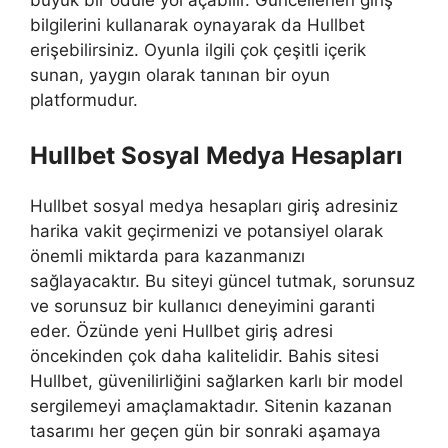
bilgilerini kullanarak oynayarak da Hullbet
erişebilirsiniz. Oyunla ilgili çok çeşitli içerik
sunan, yaygın olarak tanınan bir oyun
platformudur.
Hullbet Sosyal Medya Hesapları
Hullbet sosyal medya hesapları giriş adresiniz
harika vakit geçirmenizi ve potansiyel olarak
önemli miktarda para kazanmanızı
sağlayacaktır. Bu siteyi güncel tutmak, sorunsuz
ve sorunsuz bir kullanıcı deneyimini garanti
eder. Özünde yeni Hullbet giriş adresi
öncekinden çok daha kalitelidir. Bahis sitesi
Hullbet, güvenilirliğini sağlarken karlı bir model
sergilemeyi amaçlamaktadır. Sitenin kazanan
tasarımı her geçen gün bir sonraki aşamaya