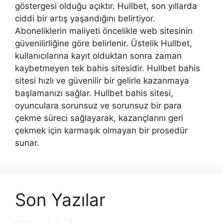
göstergesi olduğu açıktır. Hullbet, son yıllarda
ciddi bir artış yaşandığını belirtiyor.
Aboneliklerin maliyeti öncelikle web sitesinin
güvenilirliğine göre belirlenir. Üstelik Hullbet,
kullanıcılarına kayıt olduktan sonra zaman
kaybetmeyen tek bahis sitesidir. Hullbet bahis
sitesi hızlı ve güvenilir bir gelirle kazanmaya
başlamanızı sağlar. Hullbet bahis sitesi,
oyunculara sorunsuz ve sorunsuz bir para
çekme süreci sağlayarak, kazançlarını geri
çekmek için karmaşık olmayan bir prosedür
sunar.
Son Yazılar