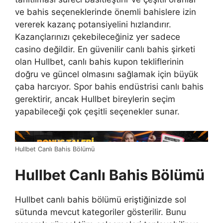
ve bahis seçeneklerinde önemli bahislere izin
vererek kazanç potansiyelini hızlandırır.
Kazançlarınızı çekebileceğiniz yer sadece
casino değildir. En güvenilir canlı bahis şirketi
olan Hullbet, canlı bahis kupon tekliflerinin
doğru ve güncel olmasını sağlamak için büyük
çaba harcıyor. Spor bahis endüstrisi canlı bahis
gerektirir, ancak Hullbet bireylerin seçim
yapabileceği çok çeşitli seçenekler sunar.
Hullbet Canlı Bahis Bölümü
Hullbet Canlı Bahis Bölümü
Hullbet canlı bahis bölümü eriştiğinizde sol
sütunda mevcut kategoriler gösterilir. Bunu