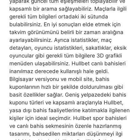
yaparak güncel tüm eşleşmeleri toplayabilir ve
kapsamlı bir arama sağlayabiliriz. Maçlarla ilgili
gerekli tüm bilgileri ortadaki iki sütunda
bulabilirsiniz. En iyi sonuçları elde etmek için
takvim görünümünü belirli bir zaman aralığına
ayarlayabilirsiniz. Ayrıca istatistikler, maç
detayları, oyuncu istatistikleri, sakatlıklar, eksik
oyuncular gibi gerekli tüm bilgilere 3D grafikli
menüden ulaşabilirsiniz. Hullbet canlı bahisleri
inanılmaz derecede kullanışlı hale geldi.
Bilgisayar versiyonu ve mobil site, bahis
kuponlarının hızlı bir şekilde doldurulması gibi
basit özellikler sağlar. Geniş yelpazedeki bahis
kuponu türleri ve kapsamlı araçlarıyla Hullbet,
yasa dışı bahis faaliyetlerine katılmakla ilgilenen
kişiler için ideal seçimdir. Hullbet spor bahisleri
ve canlı bahis sekmesinin özenle hazırlanmış
tasarımı, bahsedilen miktarları düşünmeyi ilgi