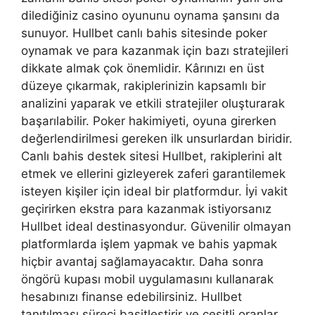
dilediğiniz casino oyununu oynama şansını da
sunuyor. Hullbet canlı bahis sitesinde poker
oynamak ve para kazanmak için bazı stratejileri
dikkate almak çok önemlidir. Kârınızı en üst
düzeye çıkarmak, rakiplerinizin kapsamlı bir
analizini yaparak ve etkili stratejiler oluşturarak
başarılabilir. Poker hakimiyeti, oyuna girerken
değerlendirilmesi gereken ilk unsurlardan biridir.
Canlı bahis destek sitesi Hullbet, rakiplerini alt
etmek ve ellerini gizleyerek zaferi garantilemek
isteyen kişiler için ideal bir platformdur. İyi vakit
geçirirken ekstra para kazanmak istiyorsanız
Hullbet ideal destinasyondur. Güvenilir olmayan
platformlarda işlem yapmak ve bahis yapmak
hiçbir avantaj sağlamayacaktır. Daha sonra
öngörü kupası mobil uygulamasını kullanarak
hesabınızı finanse edebilirsiniz. Hullbet
tanıtılması süreci basitleştirir ve çeşitli oranlar