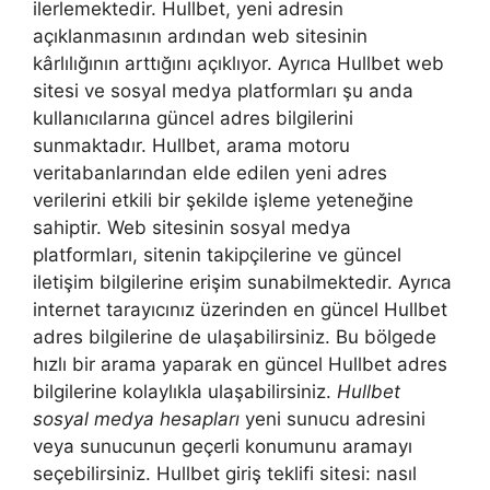
ilerlemektedir. Hullbet, yeni adresin
açıklanmasının ardından web sitesinin
kârlılığının arttığını açıklıyor. Ayrıca Hullbet web
sitesi ve sosyal medya platformları şu anda
kullanıcılarına güncel adres bilgilerini
sunmaktadır. Hullbet, arama motoru
veritabanlarından elde edilen yeni adres
verilerini etkili bir şekilde işleme yeteneğine
sahiptir. Web sitesinin sosyal medya
platformları, sitenin takipçilerine ve güncel
iletişim bilgilerine erişim sunabilmektedir. Ayrıca
internet tarayıcınız üzerinden en güncel Hullbet
adres bilgilerine de ulaşabilirsiniz. Bu bölgede
hızlı bir arama yaparak en güncel Hullbet adres
bilgilerine kolaylıkla ulaşabilirsiniz.
Hullbet
sosyal medya hesapları
yeni sunucu adresini
veya sunucunun geçerli konumunu aramayı
seçebilirsiniz. Hullbet giriş teklifi sitesi: nasıl